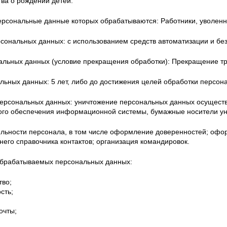
тва о рождении детей.
персональные данные которых обрабатываются: Работники, уволенн
сональных данных: с использованием средств автоматизации и без 
альных данных (условие прекращения обработки): Прекращение т
льных данных: 5 лет, либо до достижения целей обработки персон
ерсональных данных: уничтожение персональных данных осуществ
ого обеспечения информационной системы, бумажные носители ун
ельности персонала, в том числе оформление доверенностей; офо
его справочника контактов; организация командировок.
обрабатываемых персональных данных:
тво;
сть;
очты;