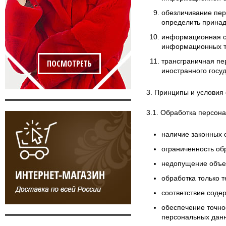
обезличивание пер
определить принад
информационная си
информационных те
трансграничная пе
ПОСМОТРЕТЬ
иностранного госу
3. Принципы и условия
3.1. Обработка персон
наличие законных 
ограниченность об
недопущение объед
обработка только 
соответствие соде
обеспечение точно
персональных дан