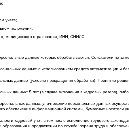
е;
ом учете;
льном положении;
о, медицинского страхования, ИНН, СНИЛС;
персональные данные которых обрабатываются: Соискатели на зам
сональных данных: с использованием средств автоматизации и без 
альных данных (условие прекращения обработки): Принятие решени
льных данных: 5 лет (в случае включения в кадровый резерв), либ
ерсональных данных: уничтожение персональных данных осуществ
ого обеспечения информационной системы, бумажные носители ун
алом и кадровый учет, в том числе исполнение трудового законода
и образования и продвижении по службе; охрана труда и обеспече