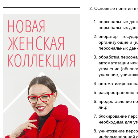
2. Основные понятия в
персональные данн
персональных данн
оператор – госуда
организующие и (и
персональных данн
обработка персона
автоматизации или
уточнение (обновл
удаление, уничтож
автоматизированна
распространение п
предоставление пе
лиц;
блокирование перс
необходима для ут
уничтожение персо
информационной си