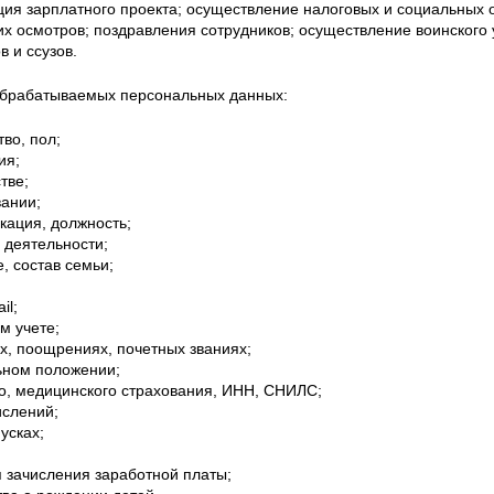
ция зарплатного проекта; осуществление налоговых и социальных 
х осмотров; поздравления сотрудников; осуществление воинского 
в и ссузов.
обрабатываемых персональных данных:
тво, пол;
ия;
тве;
вании;
кация, должность;
 деятельности;
, состав семьи;
il;
м учете;
х, поощрениях, почетных званиях;
ьном положении;
о, медицинского страхования, ИНН, СНИЛС;
ислений;
усках;
я зачисления заработной платы;