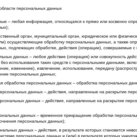
 области персональных данных
ые – любая информация, относящаяся к прямо или косвенно опр
ых);
рственный орган, муниципальный орган, юридическое или физическ
ли) осуществляющие обработку персональных данных, а также оп
ых, подлежащих обработке, действия (операции), совершаемые с
льных данных – любое действие (операция) или совокупность дейс
 без использования таких средств с персональными данными, включ
ение, изменение), извлечение, использование, передачу (распрост
ение персональных данных;
я обработка персональных данных – обработка персональных дан
ерсональных данных – действия, направленные на раскрытие пер
рсональных данных – действия, направленные на раскрытие перс
ональных данных – временное прекращение обработки персональн
очнения персональных данных);
нальных данных – действия, в результате которых становится не
стеме персональных данных и (или) в результате которых уничт