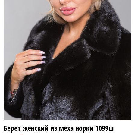
28 800 ₽
Берет женский из меха норки
1099ш
71 800 ₽