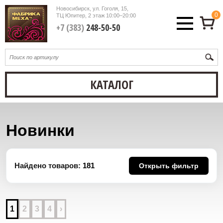
Новосибирск, ул. Гоголя, 15,
0
ТЦ Юпитер, 2 этаж
10:00–20:00
+7 (383)
248-50-50
КАТАЛОГ
Новинки
Найдено товаров:
181
Открыть фильтр
1
2
3
4
›